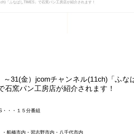
(11ch)「ふなばしTIMES」で石窯パン工房店が紹介されます！
木）～31(金）jcomチャンネル(11ch)「ふ
S」で石窯パン工房店が紹介されます！
ES・・・１５分番組
・・船橋市内・習志野市内・八千代市内