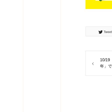
Tweet
10/
年」で
た