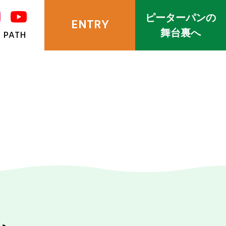
ピーターパンの
ENTRY
舞台裏へ
 PATH
H
、