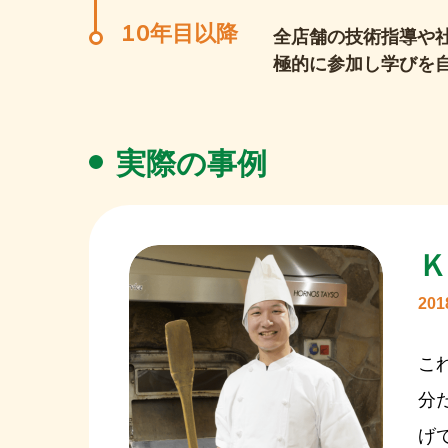
10年目以降
全店舗の技術指導や
極的に参加し学びを
実際の事例
20
こ
分
げ